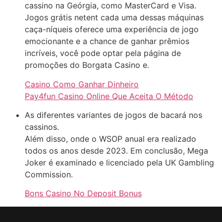
cassino na Geórgia, como MasterCard e Visa.
Jogos grátis netent cada uma dessas máquinas
caça-níqueis oferece uma experiência de jogo
emocionante e a chance de ganhar prêmios
incríveis, você pode optar pela página de
promoções do Borgata Casino e.
Casino Como Ganhar Dinheiro
Pay4fun Casino Online Que Aceita O Método
As diferentes variantes de jogos de bacará nos
cassinos.
Além disso, onde o WSOP anual era realizado
todos os anos desde 2023. Em conclusão, Mega
Joker é examinado e licenciado pela UK Gambling
Commission.
Bons Casino No Deposit Bonus