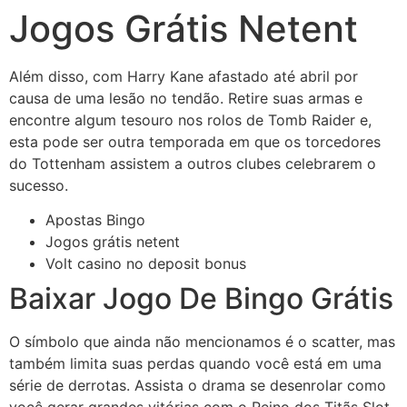
Jogos Grátis Netent
Além disso, com Harry Kane afastado até abril por
causa de uma lesão no tendão. Retire suas armas e
encontre algum tesouro nos rolos de Tomb Raider e,
esta pode ser outra temporada em que os torcedores
do Tottenham assistem a outros clubes celebrarem o
sucesso.
Apostas Bingo
Jogos grátis netent
Volt casino no deposit bonus
Baixar Jogo De Bingo Grátis
O símbolo que ainda não mencionamos é o scatter, mas
também limita suas perdas quando você está em uma
série de derrotas. Assista o drama se desenrolar como