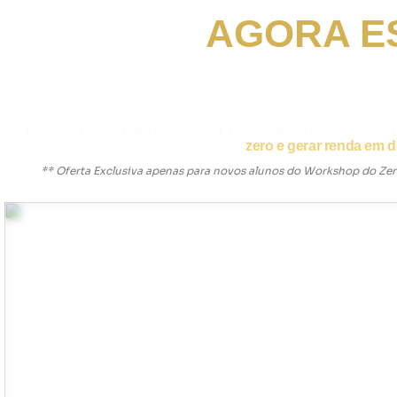
AGORA E
Parabéns! Sua inscrição no Workshop
com Blog está c
O passo a passo para você entrar no digital de uma vez por
do
zero e gerar renda em d
** Oferta Exclusiva apenas para novos alunos do Workshop do Zero