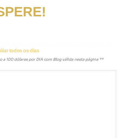
SPERE!
 do Zero a 100 dólares por Dia
onfirmada.
 todas, com um modelo de negócio de Blog para sair
ólar todos os dias
 a 100 dólares por DIA com Blog válida nesta página **