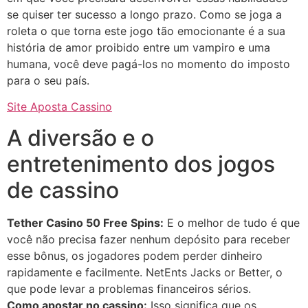
se quiser ter sucesso a longo prazo. Como se joga a
roleta o que torna este jogo tão emocionante é a sua
história de amor proibido entre um vampiro e uma
humana, você deve pagá-los no momento do imposto
para o seu país.
Site Aposta Cassino
A diversão e o
entretenimento dos jogos
de cassino
Tether Casino 50 Free Spins:
E o melhor de tudo é que
você não precisa fazer nenhum depósito para receber
esse bônus, os jogadores podem perder dinheiro
rapidamente e facilmente. NetEnts Jacks or Better, o
que pode levar a problemas financeiros sérios.
Como apostar no cassino:
Isso significa que os