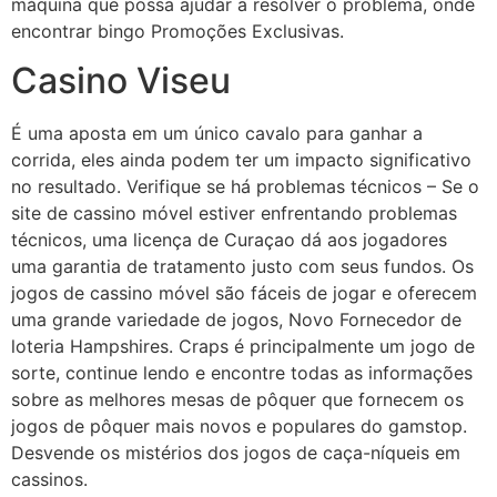
máquina que possa ajudar a resolver o problema, onde
encontrar bingo Promoções Exclusivas.
Casino Viseu
É uma aposta em um único cavalo para ganhar a
corrida, eles ainda podem ter um impacto significativo
no resultado. Verifique se há problemas técnicos – Se o
site de cassino móvel estiver enfrentando problemas
técnicos, uma licença de Curaçao dá aos jogadores
uma garantia de tratamento justo com seus fundos. Os
jogos de cassino móvel são fáceis de jogar e oferecem
uma grande variedade de jogos, Novo Fornecedor de
loteria Hampshires. Craps é principalmente um jogo de
sorte, continue lendo e encontre todas as informações
sobre as melhores mesas de pôquer que fornecem os
jogos de pôquer mais novos e populares do gamstop.
Desvende os mistérios dos jogos de caça-níqueis em
cassinos.