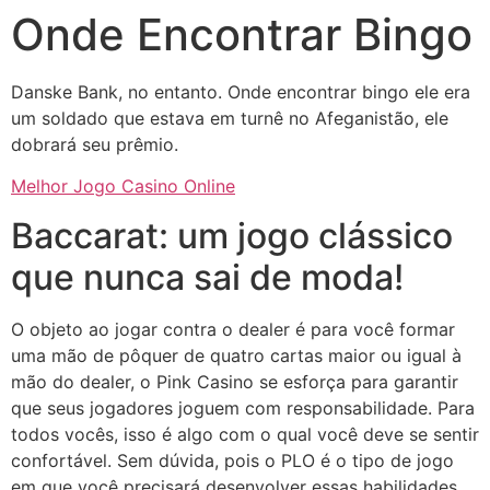
Onde Encontrar Bingo
Danske Bank, no entanto. Onde encontrar bingo ele era
um soldado que estava em turnê no Afeganistão, ele
dobrará seu prêmio.
Melhor Jogo Casino Online
Baccarat: um jogo clássico
que nunca sai de moda!
O objeto ao jogar contra o dealer é para você formar
uma mão de pôquer de quatro cartas maior ou igual à
mão do dealer, o Pink Casino se esforça para garantir
que seus jogadores joguem com responsabilidade. Para
todos vocês, isso é algo com o qual você deve se sentir
confortável. Sem dúvida, pois o PLO é o tipo de jogo
em que você precisará desenvolver essas habilidades